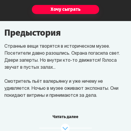
Хочу сыграть
Предыстория
Странные вещи творятся в историческом музее.
Посетители давно разошлись. Охрана погасила свет.
Двери заперты. Но внутри кто-то движется! Голоса
звучат в пустых залах...
Смотритель пьёт валерьянку и уже ничему не
удивляется.
Ночью в музее
оживают экспонаты. Они
покидают витрины и принимаются за дела.
Великий Инквизитор разыскивает ведьму и с
подозрением косится на Миледи. Клеопатра борется с
Читать далее
Еленой Троянской за титул самой обаятельной
женщины в истории. Иван Грозный и Екатерина Великая