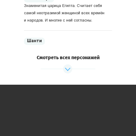
Знаменитая царица Египта. Считает себя
самой неотразимой женщиной всех времён
и народов. И многие с ней согласны.
Шанти
Верховный жрец Египта. Поклоняется
египетским богам сам и заставляет
Смотреть всех персонажей
поклоняться других.
Древние Греция и Рим
Александр Македонский
Один из величайших завоевателей мира.
Как оказалось — самоотверженный и
благородный человек.