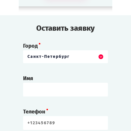
что он — Пётр, муж Екатерины и русский
царь!
Оставить заявку
Прошка
Разбойник, соратник монаха Григория.
Любит побузить с поводом и без.
Город
Санкт-Петербург
Другие витрины
Великий Инквизитор
Имя
Святой отец из витрины «Средние века».
Строг, но справедлив. С подозрением
относится к женщинам — не ведьма ли?
Телефон
Гонсало
Секретарь и приближённый Великого
Инквизитора. Тихий и послушный.