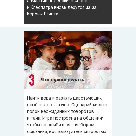
алмазные подвески, а Хеопс
и Клеопатра вновь дерутся из-за
Короны Египта.
3
Что нужно делать
Найти вора и разнять царствующих
особ недостаточно. Сценарий квеста
полон неожиданных поворотов
и тайн. Игра построена на общении:
чтобы не ошибиться с выбором
союзника, воспользуйтесь хитростью