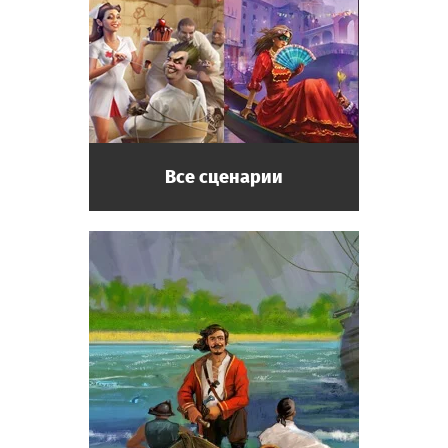
энергичный.
Профессор
Сотрудник музея. Дотошный, любит свою
работу. Может провести экспертизу
предмета старины.
Все сценарии
Реставратор-эксперт
Сотрудник музея. Может не только
провести экспертизу предмета старины, но
и отреставрировать его!
Археолог
Посетитель музея. Начинающий учёный,
мечтает совершить великое открытие и
вписать своё имя в историю.