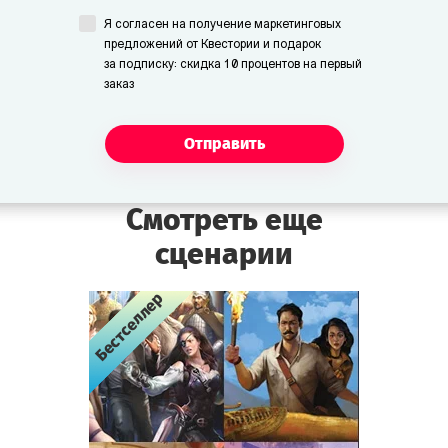
Я согласен на получение маркетинговых
предложений от Квестории и подарок
Унга и Бонга
за подписку: скидка 10 процентов на первый
Пещерные люди. Немногословны, но
заказ
изобретательны.
Отправить
Сотрудники и посетители
музея:
Смотреть еще
Смотритель
сценарии
Сотрудник музея. По ночам следит за
порядком. Весьма нервный. Употребляет
Бестселлер
Бестселлер
Бестселлер
зелёный чай пополам с валерьянкой.
Помощник смотрителя
Сотрудник музея. Новичок, поступил на
работу неделю назад. Смышлёный и