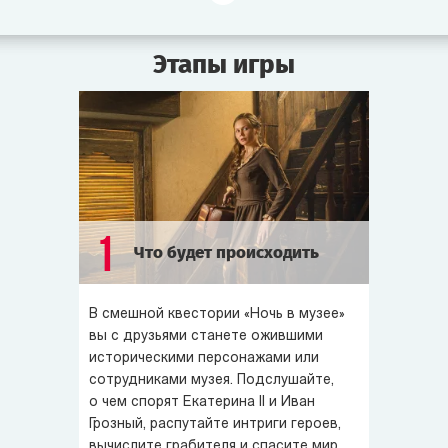
повздорили из-за политики. Пока матушка-царица
отвернулась, князь Потёмкин флиртует с Шамаханской
Этапы игры
царицей. Эрик Могучий вызвал на поединок Цезаря.
Потомственный многоженец Гарун-аль-Рашид снова
женился. А ворчливая мумия Хеопса плетёт интриги,
чтоб завладеть короной Египта.
В
квесте
«
Ночь в музее
» вы станете забавными
историческими персонажами и от души повеселитесь.
Экспонаты мечтают завладеть Машиной времени,
1
Что будет происходить
чтоб вернуться в свою эпоху и изменить судьбу мира.
Но поторопитесь! Ведь согласно предсказанию
Нострадамуса уже завтра наступит Конец света...
В смешной квестории «Ночь в музее»
вы с друзьями станете ожившими
историческими персонажами или
сотрудниками музея. Подслушайте,
о чем спорят Екатерина II и Иван
Грозный, распутайте интриги героев,
вычислите грабителя и спасите мир