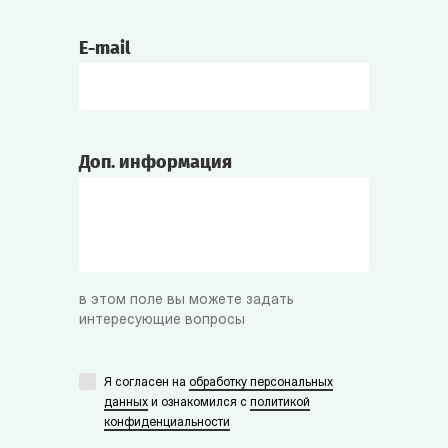
Боготворит Инквизитора.
E-mail
Борджиа
Химик-экспериментатор, витрина «Средние
века». Из знаменитой династии зельеваров
и отравителей.
Доп. информация
Чёрная Рука
Знаменитый пират, коварный и дерзкий.
Племянник Чёрной Бороды. Любит
сокровища, ром и чёрный юмор.
в этом поле вы можете задать
интересующие вопросы
Мёртвый Глаз
Я согласен на
обработку персональных
Соратник Чёрной Руки. Мрачный и
данных
и ознакомился с
политикой
нелюдимый, зато очень преданный
конфиденциальности
благородному делу пиратства.