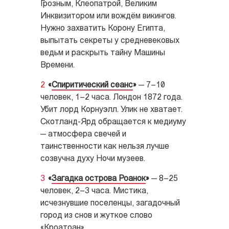
Грозным, Клеопатрой, Великим
Инквизитором или вождём викингов.
Нужно захватить Корону Египта,
выпытать секреты у средневековых
ведьм и раскрыть тайну Машины
Времени.
«
Спиритический сеанс
»
— 7–10
человек, 1–2 часа. Лондон 1872 года.
Убит лорд Корнуэлл. Улик не хватает.
Скотланд-Ярд обращается к медиуму
— атмосфера свечей и
таинственности как нельзя лучше
созвучна духу Ночи музеев.
«
Загадка острова Роанок
»
— 8–25
человек, 2–3 часа. Мистика,
исчезнувшие поселенцы, загадочный
город из снов и жуткое слово
«Кроатоан».